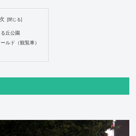
次
える丘公園
ワールド（観覧車）