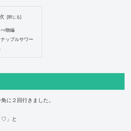
次
食べ物編
イナップルサワー
め
牛角に２回行きました。
～♡」と