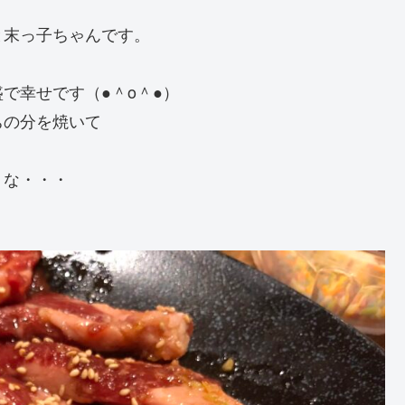
と末っ子ちゃんです。
で幸せです（●＾o＾●）
ちの分を焼いて
うな・・・