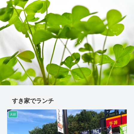
ぐっどらっく
すき家でランチ
夫婦