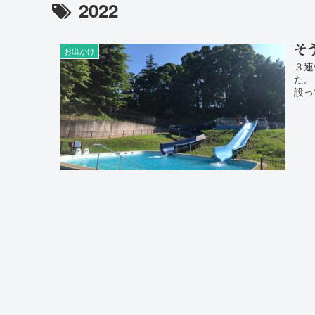
2022
そ
お出かけ
３連
た。
設っ