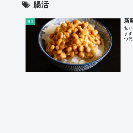
腸活
新
日常
私と
ます
つ代