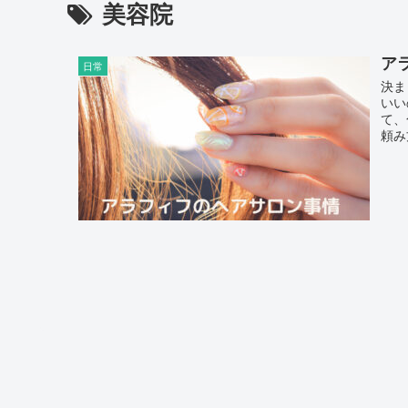
美容院
ア
日常
決ま
いい
て、
頼み