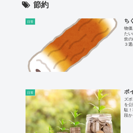
節約
ち
日常
物価
たい
炊の
３選
ポ
日常
ズボ
を公
駄！
段か