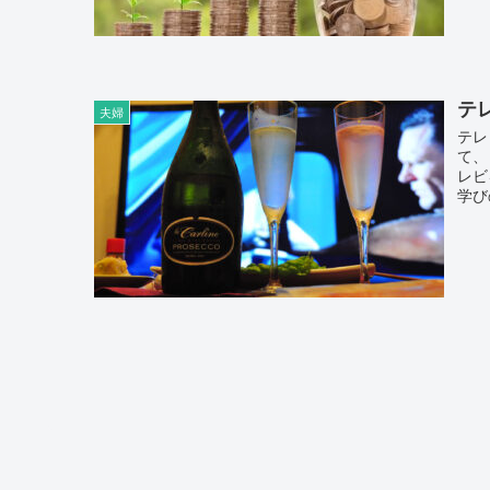
テ
夫婦
テレ
て、
レビ
学び