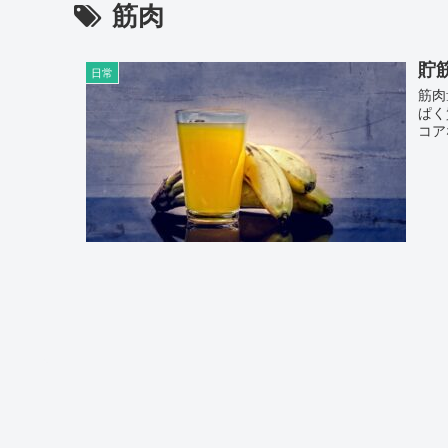
筋肉
貯
日常
筋肉
ぱく
コア