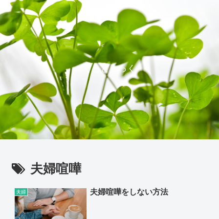
ぐっどらっく
夫婦喧嘩
夫婦喧嘩をしない方法
夫婦