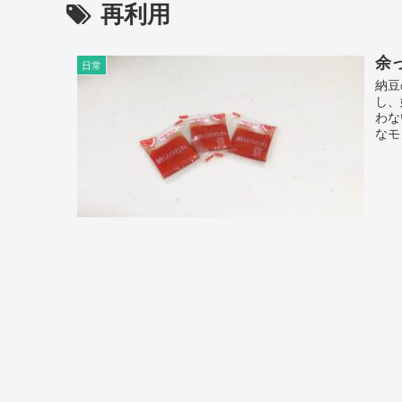
再利用
余
日常
納豆
し、
わな
なモ