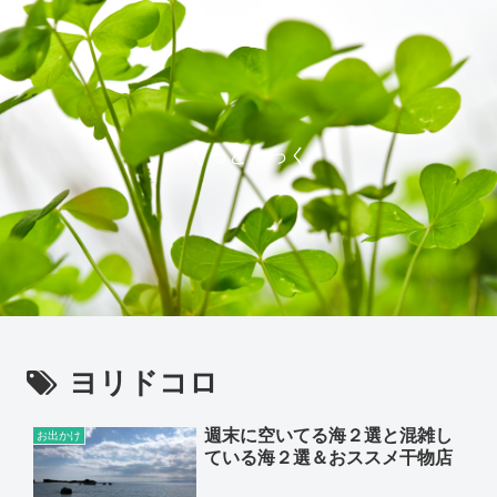
ぐっどらっく
ヨリドコロ
週末に空いてる海２選と混雑し
お出かけ
ている海２選＆おススメ干物店