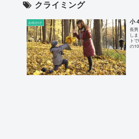
クライミング
小
お出かけ
長男
しま
トで
の1