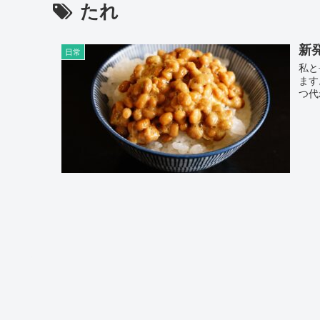
たれ
新
日常
私と
ます
つ代