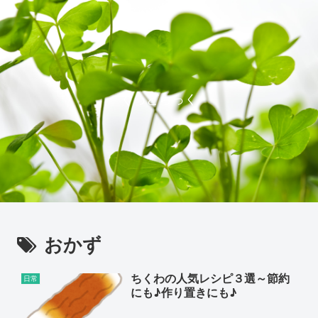
ぐっどらっく
おかず
ちくわの人気レシピ３選～節約
日常
にも♪作り置きにも♪